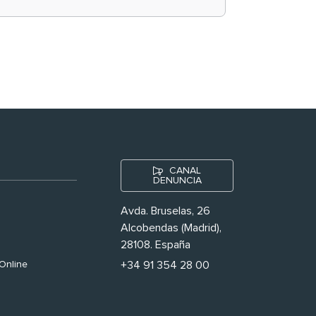
historias ‘muy
nuestras’
CANAL
DENUNCIA
Avda. Bruselas, 26
Alcobendas (Madrid),
28108. España
Online
+34 91 354 28 00