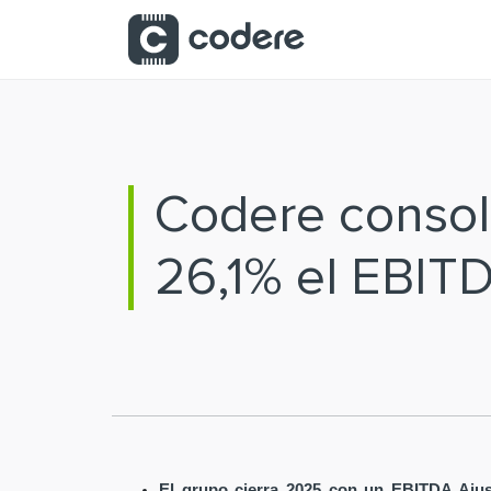
Saltar al contenido principal
Codere consoli
26,1% el EBIT
El grupo cierra 2025 con un EBITDA Ajus