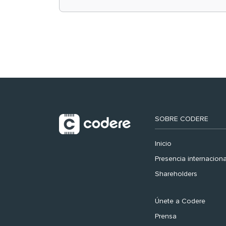
retail en España y
registra récord
histórico en el Mundial
SOBRE CODERE
Inicio
Presencia internaciona
Shareholders
Únete a Codere
Prensa