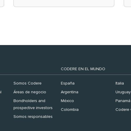
el ranking ‘Brand
Finance España 2026’
CODERE EN EL MUNDO
Somos Codere
España
Italia
l
Áreas de negocio
Argentina
Uruguay
Bondholders and
México
Panamá
prospective investors
Colombia
Codere 
Somos responsables