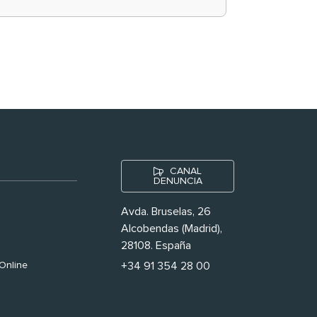
historias ‘muy
nuestras’
CANAL
DENUNCIA
Avda. Bruselas, 26
Alcobendas (Madrid),
28108. España
Online
+34 91 354 28 00