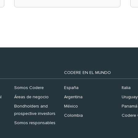
el ranking ‘Brand
Finance España 2026’
CODERE EN EL MUNDO
Somos Codere
España
Italia
l
Áreas de negocio
Argentina
Uruguay
Bondholders and
México
Panamá
prospective investors
Colombia
Codere 
Somos responsables