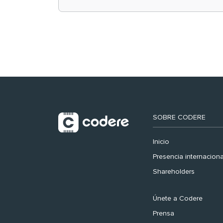
retail en España y
registra récord
histórico en el Mundial
SOBRE CODERE
Inicio
Presencia internaciona
Shareholders
Únete a Codere
Prensa