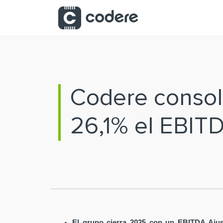
Saltar al contenido principal
Codere consoli
26,1% el EBIT
El grupo cierra 2025 con un EBITDA Ajus