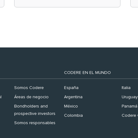
el ranking ‘Brand
Finance España 2026’
CODERE EN EL MUNDO
Somos Codere
España
Italia
l
Áreas de negocio
Argentina
Uruguay
Bondholders and
México
Panamá
prospective investors
Colombia
Codere 
Somos responsables