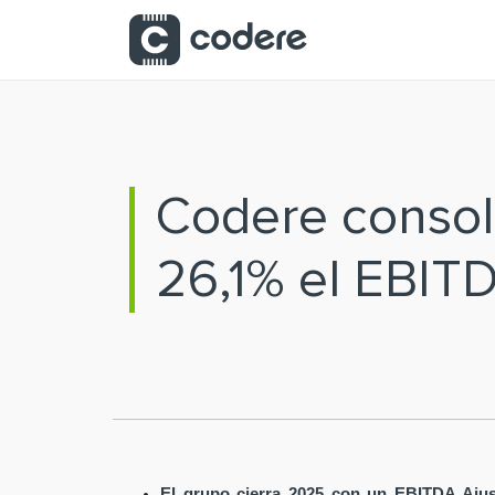
Saltar al contenido principal
Codere consoli
26,1% el EBIT
El grupo cierra 2025 con un EBITDA Ajus