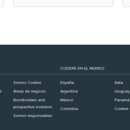
el ranking ‘Brand
Finance España 2026’
CODERE EN EL MUNDO
Somos Codere
España
Italia
l
Áreas de negocio
Argentina
Uruguay
Bondholders and
México
Panamá
prospective investors
Colombia
Codere 
Somos responsables