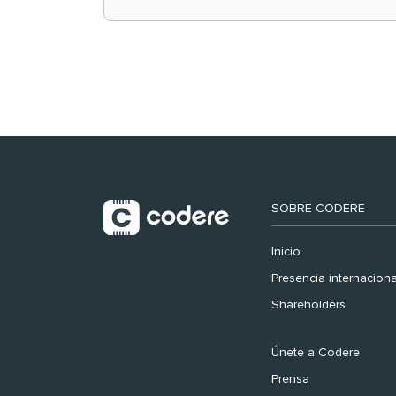
retail en España y
registra récord
histórico en el Mundial
SOBRE CODERE
Inicio
Presencia internaciona
Shareholders
Únete a Codere
Prensa