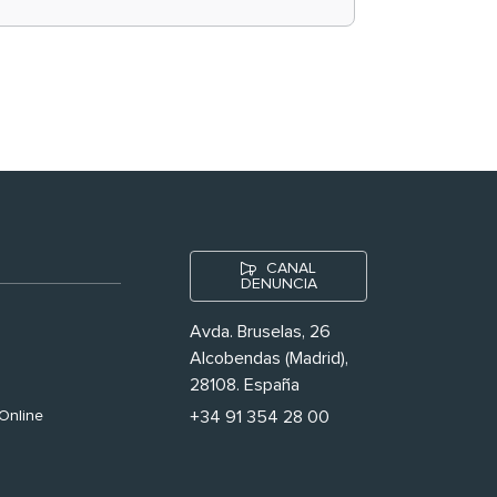
historias ‘muy
nuestras’
CANAL
DENUNCIA
Avda. Bruselas, 26
Alcobendas (Madrid),
28108. España
Online
+34 91 354 28 00