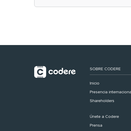
retail en España y
registra récord
histórico en el Mundial
SOBRE CODERE
Inicio
Presencia internaciona
Shareholders
Únete a Codere
Prensa