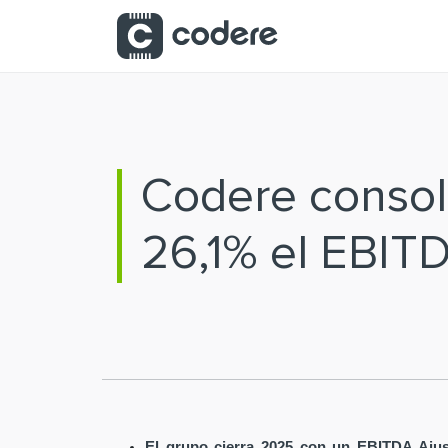
Saltar al contenido principal
Codere consoli
26,1% el EBIT
El grupo cierra 2025 con un EBITDA Ajus