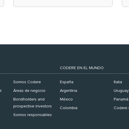
el ranking ‘Brand
Finance España 2026’
CODERE EN EL MUNDO
Somos Codere
España
Italia
l
Áreas de negocio
Argentina
Uruguay
Bondholders and
México
Panamá
prospective investors
Colombia
Codere 
Somos responsables