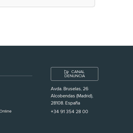
historias ‘muy
nuestras’
CANAL
DENUNCIA
Avda. Bruselas, 26
Alcobendas (Madrid),
28108. España
Online
+34 91 354 28 00