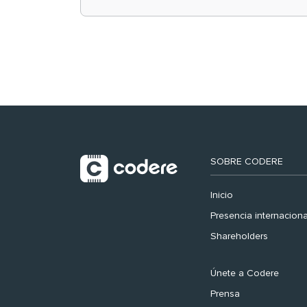
retail en España y
registra récord
histórico en el Mundial
SOBRE CODERE
Inicio
Presencia internaciona
Shareholders
Únete a Codere
Prensa