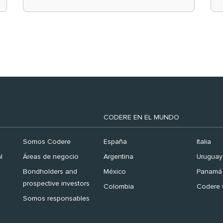
el ranking ‘Brand
Finance España 2026’
CODERE EN EL MUNDO
Somos Codere
España
Italia
l
Áreas de negocio
Argentina
Uruguay
Bondholders and
México
Panamá
prospective investors
Colombia
Codere 
Somos responsables