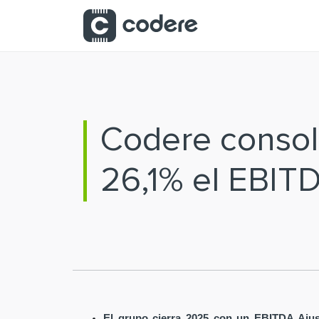
Saltar al contenido principal
Codere consoli
26,1% el EBIT
El grupo cierra 2025 con un EBITDA Ajus