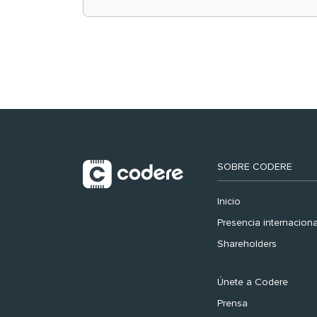
retail en España y
registra récord
histórico en el Mundial
SOBRE CODERE
Inicio
Presencia internaciona
Shareholders
Únete a Codere
Prensa