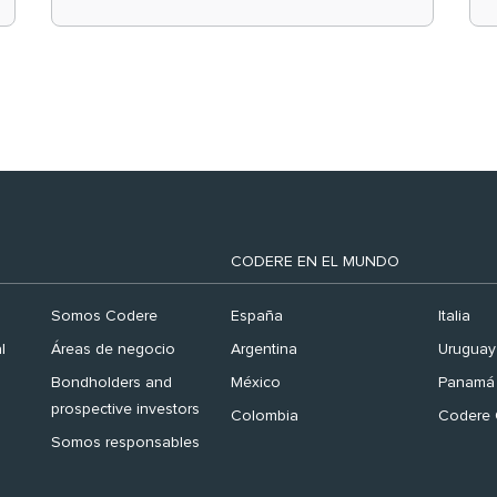
el ranking ‘Brand
Finance España 2026’
CODERE EN EL MUNDO
Somos Codere
España
Italia
l
Áreas de negocio
Argentina
Uruguay
Bondholders and
México
Panamá
prospective investors
Colombia
Codere 
Somos responsables