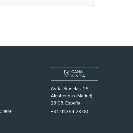
historias ‘muy
nuestras’
CANAL
DENUNCIA
Avda. Bruselas, 26
Alcobendas (Madrid),
28108. España
Online
+34 91 354 28 00