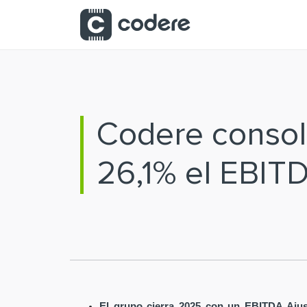
Saltar al contenido principal
Codere consoli
26,1% el EBIT
El grupo cierra 2025 con un EBITDA Ajus