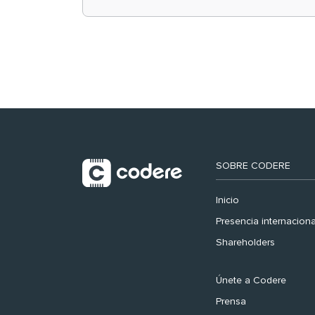
retail en España y
registra récord
histórico en el Mundial
SOBRE CODERE
Inicio
Presencia internaciona
Shareholders
Únete a Codere
Prensa