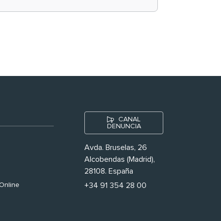
historias ‘muy
nuestras’
CANAL
DENUNCIA
Avda. Bruselas, 26
Alcobendas (Madrid),
28108. España
Online
+34 91 354 28 00