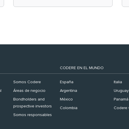
el ranking ‘Brand
Finance España 2026’
CODERE EN EL MUNDO
Somos Codere
España
Italia
l
Áreas de negocio
Argentina
Uruguay
Bondholders and
México
Panamá
prospective investors
Colombia
Codere 
Somos responsables