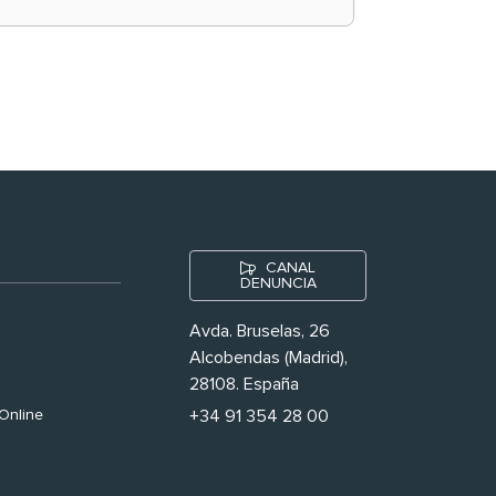
historias ‘muy
nuestras’
CANAL
DENUNCIA
Avda. Bruselas, 26
Alcobendas (Madrid),
28108. España
Online
+34 91 354 28 00