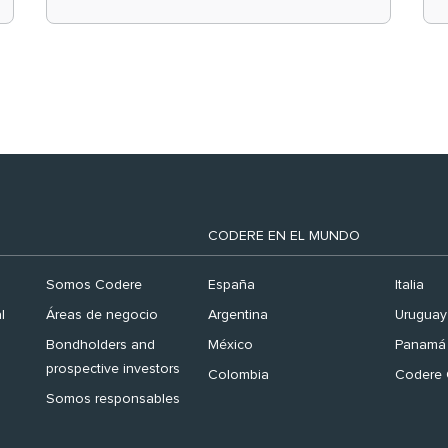
el ranking ‘Brand
Finance España 2026’
CODERE EN EL MUNDO
Somos Codere
España
Italia
l
Áreas de negocio
Argentina
Uruguay
Bondholders and
México
Panamá
prospective investors
Colombia
Codere 
Somos responsables