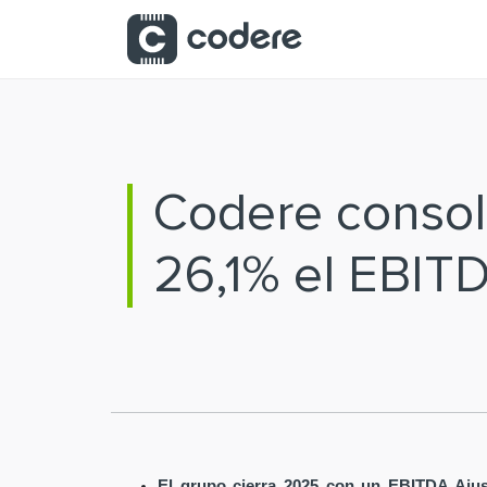
Saltar al contenido principal
Codere consoli
26,1% el EBIT
El grupo cierra 2025 con un EBITDA Ajus