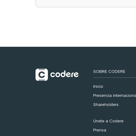
retail en España y
registra récord
histórico en el Mundial
SOBRE CODERE
Inicio
Presencia internaciona
Shareholders
Únete a Codere
Prensa