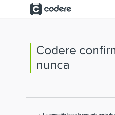
Saltar al contenido principal
Codere confir
nunca
La compañía lanza la segunda parte d