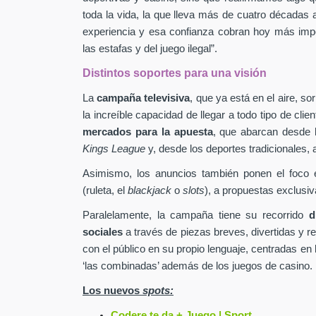
toda la vida, la que lleva más de cuatro década
experiencia y esa confianza cobran hoy más impor
las estafas y del juego ilegal”.
Distintos soportes para una visión
La
campaña televisiva
, que ya está en el aire, 
la increíble capacidad de llegar a todo tipo de cl
mercados para la apuesta
, que abarcan desde l
Kings League
y, desde los deportes tradicionales, 
Asimismo, los anuncios también ponen el foco
(ruleta, el
blackjack
o
slots
), a propuestas exclus
Paralelamente, la campaña tiene su recorrido
d
sociales
a través de
piezas breves, divertidas y 
con el público en su propio lenguaje, centradas en l
‘las combinadas’ además de los juegos de casino.
Los nuevos
spots:
Codere te da + Juego | Sport