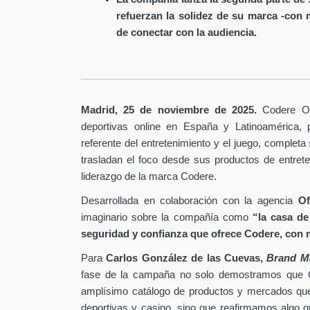
refuerzan la solidez de su marca -con 
de conectar con la audiencia.
Madrid, 25 de noviembre de 2025.
Codere Onl
deportivas online en España y Latinoamérica, 
referente del entretenimiento y el juego, comple
trasladan el foco desde sus productos de entrete
liderazgo de la marca Codere.
Desarrollada en colaboración con la agencia
Of
imaginario sobre la compañía como
“la casa de
seguridad y confianza
que ofrece Codere, con m
Para
Carlos González de las Cuevas,
Brand M
fase de la campaña no solo demostramos que
amplísimo catálogo de productos y mercados qu
deportivas y casino, sino que reafirmamos algo q