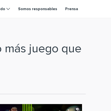
ndo
Somos responsables
Prensa
o más juego que