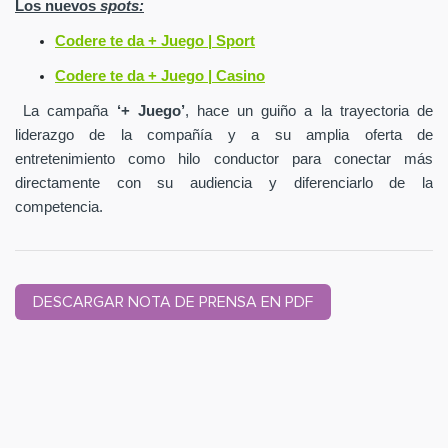
Los nuevos
spots:
Codere te da + Juego | Sport
Codere te da + Juego | Casino
La campaña
‘+ Juego’
, hace un guiño a la trayectoria de
liderazgo de la compañía y a su amplia oferta de
entretenimiento como hilo conductor para conectar más
directamente con su audiencia y diferenciarlo de la
competencia.
DESCARGAR NOTA DE PRENSA EN PDF