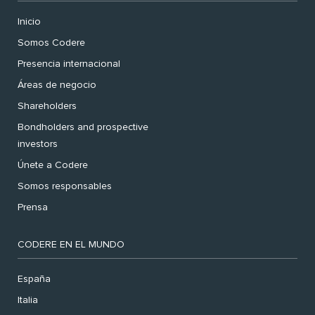
Inicio
Somos Codere
Presencia internacional
Áreas de negocio
Shareholders
Bondholders and prospective
investors
Únete a Codere
Somos responsables
Prensa
CODERE EN EL MUNDO
España
Italia