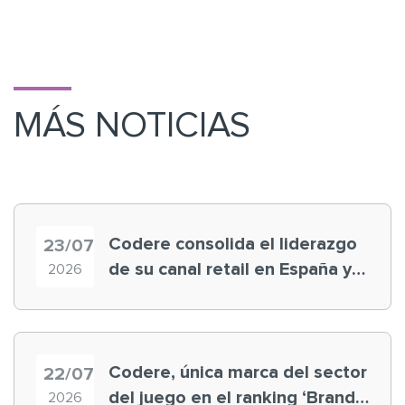
MÁS NOTICIAS
Codere consolida el liderazgo
23/07
de su canal retail en España y
2026
registra récord histórico en el
Mundial
Codere, única marca del sector
22/07
del juego en el ranking ‘Brand
2026