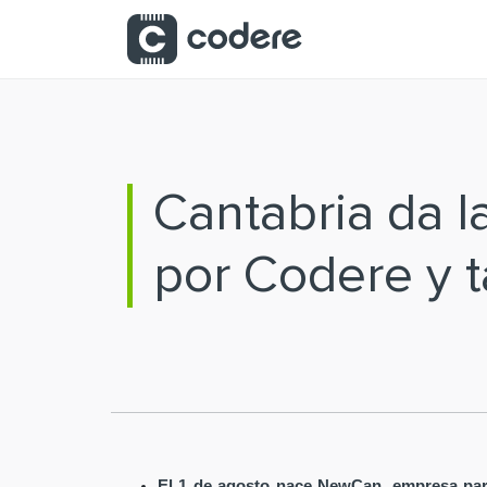
Saltar al contenido principal
Cantabria da 
por Codere y t
El 1 de agosto nace NewCan, empresa par