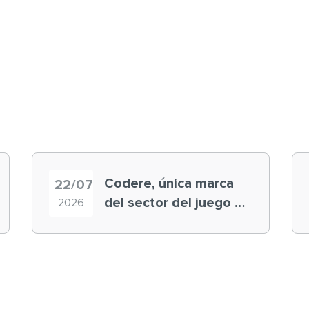
Codere, única marca
22/07
del sector del juego en
2026
el ranking ‘Brand
Finance España 2026’