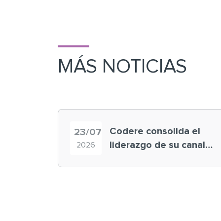
MÁS NOTICIAS
Codere consolida el
23/07
liderazgo de su canal
2026
retail en España y
registra récord
histórico en el Mundial