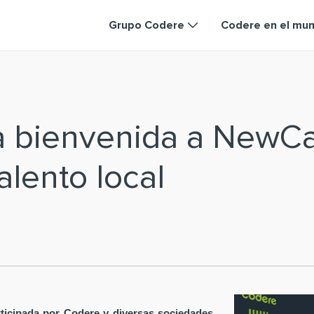
Grupo Codere
Codere en el mu
la bienvenida a NewC
alento local
ticipada por Codere y diversas sociedades