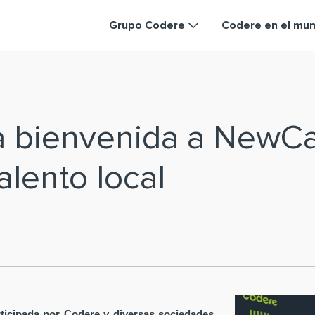
Grupo Codere
Codere en el mu
la bienvenida a NewC
alento local
ticipada por Codere y diversas sociedades