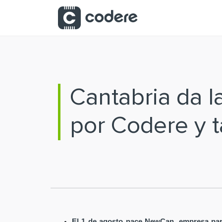
Saltar al contenido principal
Cantabria da 
por Codere y t
El 1 de agosto nace NewCan, empresa par