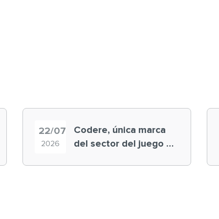
Codere, única marca
22/07
del sector del juego en
2026
el ranking ‘Brand
Finance España 2026’