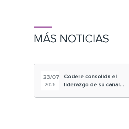
MÁS NOTICIAS
Codere consolida el
23/07
liderazgo de su canal
2026
retail en España y
registra récord
histórico en el Mundial