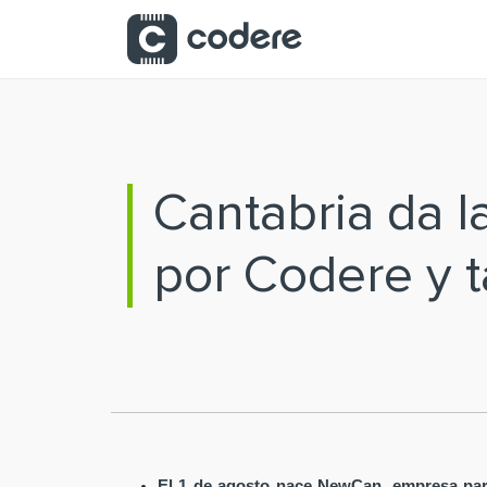
Saltar al contenido principal
Cantabria da 
por Codere y t
El 1 de agosto nace NewCan, empresa par