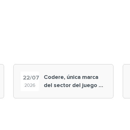
Codere, única marca
22/07
del sector del juego en
2026
el ranking ‘Brand
Finance España 2026’