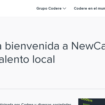
Grupo Codere
Codere en el mu
la bienvenida a NewC
alento local
ticipada por Codere y diversas sociedades