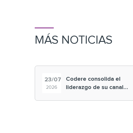
MÁS NOTICIAS
Codere consolida el
23/07
liderazgo de su canal
2026
retail en España y
registra récord
histórico en el Mundial