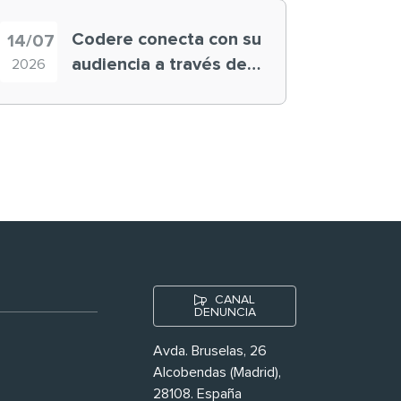
Codere conecta con su
14/07
audiencia a través de
2026
historias ‘muy
nuestras’
CANAL
DENUNCIA
Avda. Bruselas, 26
Alcobendas (Madrid),
28108. España