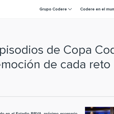
Grupo Codere
Codere en el mu
episodios de Copa Co
emoción de cada reto
do en el Estadio BBVA, próximo escenario