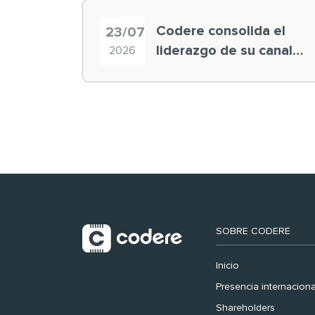
Codere consolida el
23/07
liderazgo de su canal
2026
retail en España y
registra récord
histórico en el Mundial
SOBRE CODERE
Inicio
Presencia internaciona
Shareholders