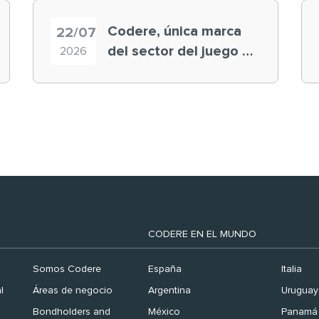
Codere, única marca
22/07
del sector del juego en
2026
el ranking ‘Brand
Finance España 2026’
CODERE EN EL MUNDO
Somos Codere
España
Italia
l
Áreas de negocio
Argentina
Uruguay
Bondholders and
México
Panamá