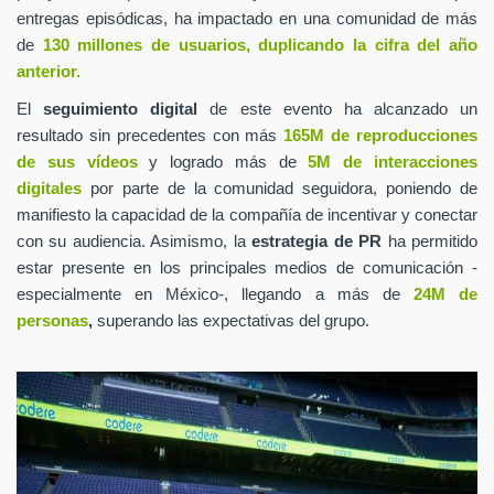
entregas episódicas, ha impactado en una comunidad de más
de
130 millones de usuarios, duplicando la cifra del año
anterior.
El
seguimiento digital
de este evento ha alcanzado un
resultado sin precedentes con más
165M de reproducciones
de sus vídeos
y logrado más de
5M de interacciones
digitales
por parte de la comunidad seguidora, poniendo de
manifiesto la capacidad de la compañía de incentivar y conectar
con su audiencia. Asimismo, la
estrategia de PR
ha permitido
estar presente en los principales medios de comunicación -
especialmente en México-, llegando a más de
24M de
personas
,
superando las expectativas del grupo.